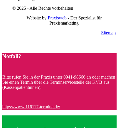
© 2025 - Alle Rechte vorbehalten
Website by
Praxisweb
- Der Spezialist für
Praxismarketing
Sitemap
Notfall?
Bitte rufen Sie in der Praxis unter 0941-98666 an oder machen
Sie einen Termin über die Terminservicestelle der KVB aus
(Kassenpatientinnen).
https://www.116117-termine.de/