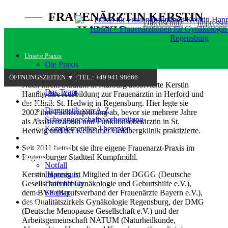
──
FRAUENÄRZTIN KERSTIN
Datenschutz
|
Impress
HANNIG
──
Unsere Praxis
Die Praxis
Frauenärztin Kerstin Hannig
ÖFFNUNGSZEITEN ▼ | TEL.: +49 941 98666
Dr. med. Anne Hirsch
Nach ihrem Studium in Marburg absolvierte Kerstin
Das Team
Hannig ihre Ausbildung zur Frauenärztin in Herford und
Leistungen
der Klinik St. Hedwig in Regensburg. Hier legte sie
Diagnostik von A-Z
2002 ihre Facharztprüfung ab, bevor sie mehrere Jahre
Schwangerschaftsvorbereitung
als Assistenzärztin und Funktionsoberärztin in St.
Komplementäre Therapien
Hedwig und der Kelheimer Goldbergklinik praktizierte.
Praxis-News
Seit 2011 betreibt sie ihre eigene Frauenarzt-Praxis im
So finden Sie uns
Regensburger Stadtteil Kumpfmühl.
Kontakt
Notfall
Kerstin Hannig ist Mitglied in der DGGG (Deutsche
Impressum
Gesellschaft für Gynäkologie und Geburtshilfe e.V.),
Datenschutz
dem BVF (Berufsverband der Frauenärzte Bayern e.V.),
Sitemap
des Qualitätszirkels Gynäkologie Regensburg, der DMG
Termin
(Deutsche Menopause Gesellschaft e.V.) und der
Arbeitsgemeinschaft NATUM (Naturheilkunde,