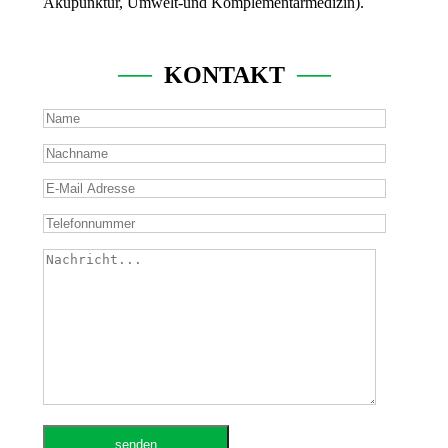
Akupunktur, Umwelt-und Komplementärmedizin).
──
KONTAKT
──