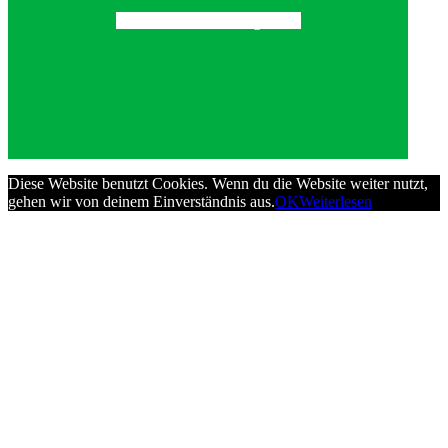
Alle News anzeigen
Diese Website benutzt Cookies. Wenn du die Website weiter nutzt,
gehen wir von deinem Einverständnis aus.
OK
Weiterlesen